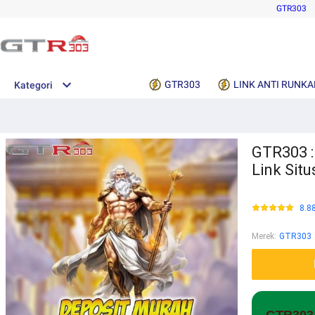
GTR303
GTR303
LINK ANTI RUNKA
Kategori
GTR303 :
Link Sit
8.8
Merek
:
GTR303